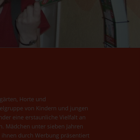
rgärten, Horte und
Zielgruppe von Kindern und jungen
der eine erstaunliche Vielfalt an
n. Mädchen unter sieben Jahren
s ihnen durch Werbung präsentiert