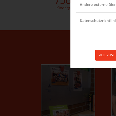
Andere externe Die
Kindergärten
Datenschutzrichtlini
ALLE ZUST
Elternflyer