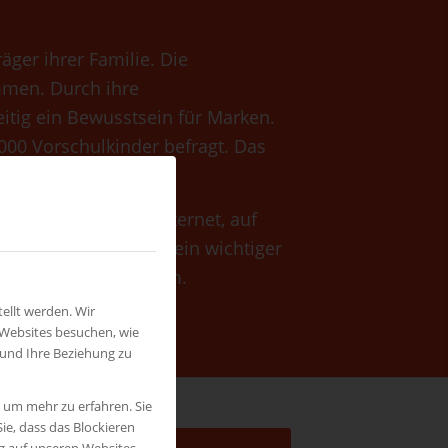
äger ihrer Familie. Die
mmen. Durch ihre
eitig ein Bewusstsein für Marken.
000 Vorschulkinder befragt. Das
den.
n, in Bussen, im Internet, auf
rtikler schon lange ein wichtiger
ngemessener Form um.
ellt werden. Wir
 Websites besuchen, wie
 und Ihre Beziehung zu
, um mehr zu erfahren. Sie
ie, dass das Blockieren
ng auf unseren Websites