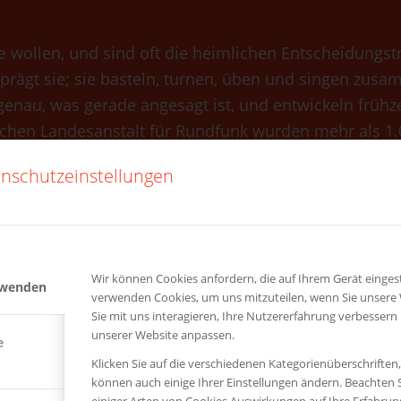
ie wollen, und sind oft die heimlichen Entscheidungstr
rägt sie; sie basteln, turnen, üben und singen zusa
genau, was gerade angesagt ist, und entwickeln frühz
schen Landesanstalt für Rundfunk wurden mehr als 1.
en zwischen Programm und Werbung nicht unterschei
nschutzeinstellungen
tschaften konfrontiert: in speziellen Fernsehsendunge
andy. Die sehr junge Zielgruppe ist für viele Markena
. Wir setzen Werbemaßnahmen in Kindergärten in a
Wir können Cookies anfordern, die auf Ihrem Gerät eingest
rwenden
verwenden Cookies, um uns mitzuteilen, wenn Sie unsere
Sie mit uns interagieren, Ihre Nutzererfahrung verbessern
unserer Website anpassen.
e
Klicken Sie auf die verschiedenen Kategorienüberschriften
können auch einige Ihrer Einstellungen ändern. Beachten S
3620000
528900
einiger Arten von Cookies Auswirkungen auf Ihre Erfahru