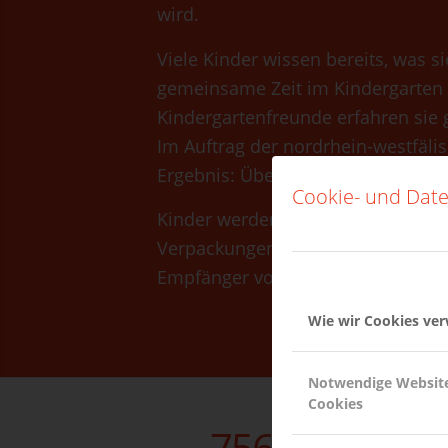
wird.
Viele Kinder wissen bereits, was s
gemeinsame Zeit im Kindergarten p
Kindergartenfreunde erfahren sie 
Im Auftrag der nordrhein-westfäli
Ergebnis: Über 60 Prozent konnt
Cookie- und Date
Kinder werden überall mit Werbebo
Verpackungen, durch Freunde und H
Empfänger von Werbebotschaften
Wie wir Cookies ve
Notwendige Websit
Cookies
75600