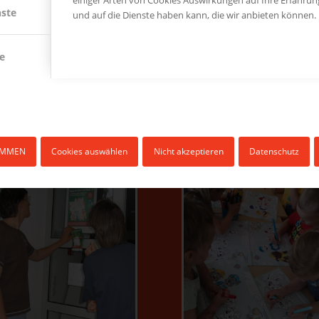
nste
und auf die Dienste haben kann, die wir anbieten können.
Kindergartenkinder
Erzieher
e
MEDIEN IN KINDERGÄRTEN
IMMEN
Cookies auswählen
Nicht akzeptieren
Datenschutz
Malheft