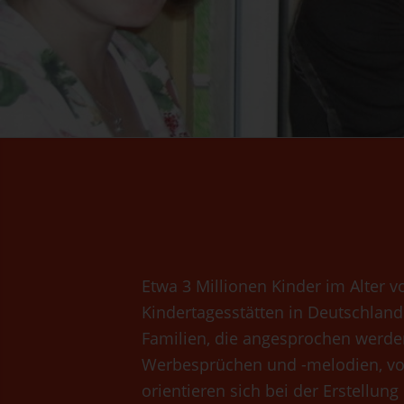
Etwa 3 Millionen Kinder im Alter v
Kindertagesstätten in Deutschland
Familien, die angesprochen werden 
Werbesprüchen und -melodien, von
orientieren sich bei der Erstellu